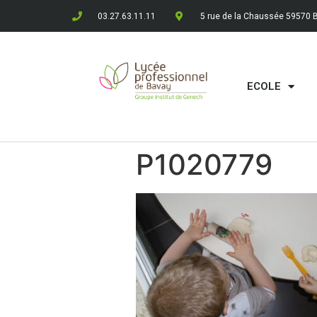
03.27.63.11.11
5 rue de la Chaussée 59570 
ECOLE
P1020779