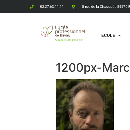
03.27.63.11.11
5 rue de la Chaussée 59570 
ECOLE
1200px-Marc