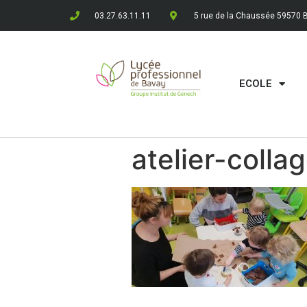
03.27.63.11.11
5 rue de la Chaussée 59570 
ECOLE
atelier-colla