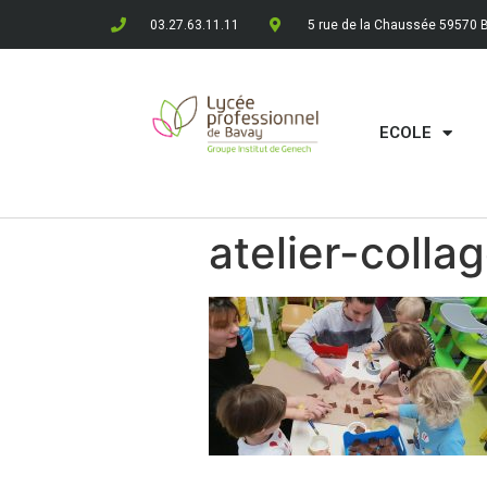
03.27.63.11.11
5 rue de la Chaussée 59570 
ECOLE
atelier-colla